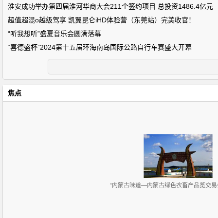
淮安成功举办第四届淮河华商大会211个签约项目 总投资1486.4亿元
超值超混o越级驾享 凯翼昆仑iHD体验营（东莞站）完美收官！
“听我想听”盛夏音乐会圆满落幕
“喜德盛杯”2024第十五届环海南岛国际公路自行车赛盛大开幕
焦点
“内蒙古味道—内蒙古绿色农畜产品览交易会”