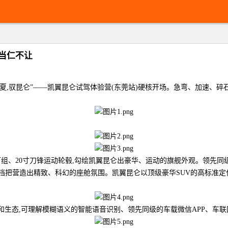
 当仁不让
。“览华夏,驭昆仑”——凯翼昆仑试驾体验营(东莞站)硬核开场。急弯、加速
0寸刀锋运动轮毂,勾绘凯翼昆仑出豪华、运动的旗舰外观。领先同级的4738/
水晶挡把营造出精致、科幻的座舱氛围。凯翼昆仑以顶级豪华SUV的高标准
应用和生态,可理解模糊语义的智能语音识别、领先同级的车载微信APP、车