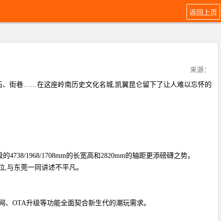
返回上页
来源：
、碎石、街巷……在这座岭南历史文化名城,凯翼昆仑留下了让人难以忘怀的
1968/1708mm的长宽高和2820mm的轴距更添磅礴之势。
定位,与东莞一同讲述不平凡。
联网、OTA升级等功能全面契合新生代的潮玩需求。