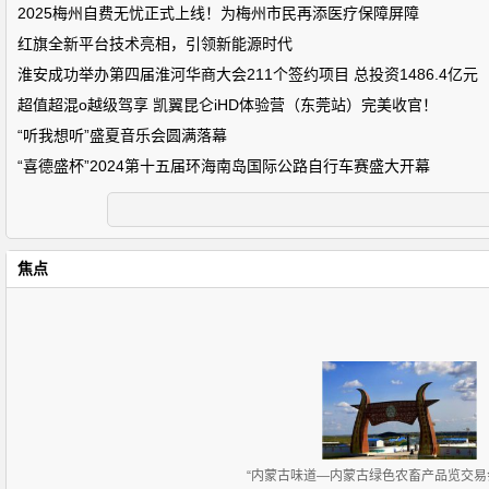
2025梅州自费无忧正式上线！为梅州市民再添医疗保障屏障
红旗全新平台技术亮相，引领新能源时代
淮安成功举办第四届淮河华商大会211个签约项目 总投资1486.4亿元
超值超混o越级驾享 凯翼昆仑iHD体验营（东莞站）完美收官！
“听我想听”盛夏音乐会圆满落幕
“喜德盛杯”2024第十五届环海南岛国际公路自行车赛盛大开幕
焦点
“内蒙古味道—内蒙古绿色农畜产品览交易会”