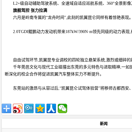
L2+级自动辅助驾驶系统、全速域自适应巡航系统、360°全景
旗舰驾控
张力拉满
六月是岭南专属的“龙舟时间”,此刻的凯翼昆仑同样有着惊艳表现
2.0TGDI鲲鹏动力发动机带来187kW/390N·m领先同级的
自由试驾环节,凯翼昆专业调校的四轮独立悬架系统,激烈或细碎的
千年莞邑文化与现代工业碰撞出东莞的多元特色与进取精神,一如
断深化的校企合作将促进凯翼汽车整体实力不断提升。
东莞站的激昂与从容过后,“凯翼昆仑试驾体验营”将移师古都西安
新闻