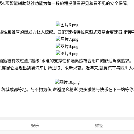
影像及8项智能辅助驾驶功能为每一段旅程提供看得见和看不见的安全保障。
。
动力表现,线性且雄厚的爆发力让人惊叹。匹配7速格特拉克湿式双离合变速器,衔
颠簸被有效过滤,“越级”水准的支撑性和隔离感符合用户的舒适驾乘追求。
凯翼昆仑展现出凯翼汽车拼搏进取、求新求变。近年来,凯翼汽车与四川
、蓉城成都等地。与不拘为伍,邂逅昆仑精彩,更多激情与快乐在下一站等你
娱乐
财经