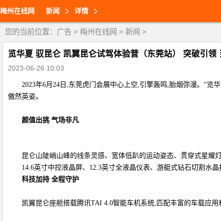
梅州在线网
新闻
详情
您的当前位置：
广告
>
梅州在线网
>
新闻
>
览华夏 驭昆仑 凯翼昆仑试驾体验营（东莞站） 突破引领
2023-06-26 10:03
2023年6月24日,东莞虎门会展中心上空,引擎轰鸣,胎烟弥漫
傲然英姿。
颜值出挑
气场非凡
昆仑山陡峭山峰的线条灵感、宽体低趴的运动姿态、贯穿式星耀灯组、2
14.6英寸中控液晶屏、12.3英寸全液晶仪表、游艇式钻石切割
科技加持
全程守护
凯翼昆仑座舱搭载腾讯TAI 4.0智能车机系统,匹配丰富的车载