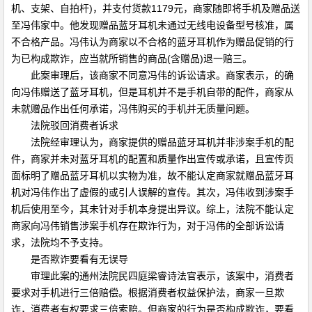
机、支架、自拍杆)，并支付货款1179元，商家随即将手机及赠品送
至冯伟家中。他发现赠品蓝牙耳机未通过无线电设备型号核准，属
不合格产品。冯伟认为商家以不合格的蓝牙耳机作为赠品促销的行
为已构成欺诈，应当就所销售的商品(含赠品)退一赔三。
此案审理后，该商家不同意冯伟的诉讼请求。商家表示，的确
向冯伟赠送了蓝牙耳机，但是耳机并不是手机自带的配件，商家从
未就赠品作出任何承诺，冯伟购买的手机并无质量问题。
法院驳回消费者诉求
法院经审理认为，商家提供的赠品蓝牙耳机并非涉案手机的配
件，商家并未对蓝牙耳机的配置和质量作出宣传或承诺，且宣传页
面标明了赠品蓝牙耳机以实物为准，故不能认定商家就赠品蓝牙耳
机对冯伟作出了虚假的或引人误解的宣传。其次，冯伟收到涉案手
机后使用至今，其未针对手机本身提出异议。综上，法院不能认定
商家向冯伟销售涉案手机存在欺诈行为，对于冯伟的全部诉讼请
求，法院均不予支持。
是否欺诈要看有无误导
审理此案的通州法院民四庭梁睿诗法官表示，该案中，消费者
要求对手机进行三倍赔偿。根据消费者权益保护法，商家一旦欺
诈，消费者有权要求三倍索赔。但商家的行为是否构成欺诈，要看