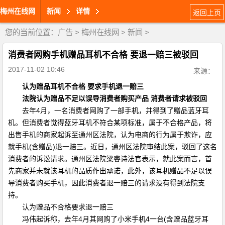
梅州在线网
新闻
详情
返回上页
您的当前位置：
广告
>
梅州在线网
>
新闻
>
消费者网购手机赠品耳机不合格 要退一赔三被驳回
2017-11-02 10:46
来源：
认为赠品耳机不合格 要求手机退一赔三
法院认为赠品不足以误导消费者购买产品 消费者请求被驳回
去年4月，一名消费者网购了一部手机，并得到了赠品蓝牙耳
机。但消费者觉得蓝牙耳机不符合某项标准，属于不合格产品，将
出售手机的商家起诉至通州区法院，认为电商的行为属于欺诈，应
就手机(含赠品)退一赔三。近日，通州区法院审结此案，驳回了这名
消费者的诉讼请求。通州区法院梁睿诗法官表示，就此案而言，首
先商家并未就该耳机的品质作出承诺，此外，该耳机赠品不足以误
导消费者购买手机，因此消费者退一赔三的请求没有得到法院支
持。
认为赠品不合格要求退一赔三
冯伟起诉称，去年4月其网购了小米手机4一台(含赠品蓝牙耳