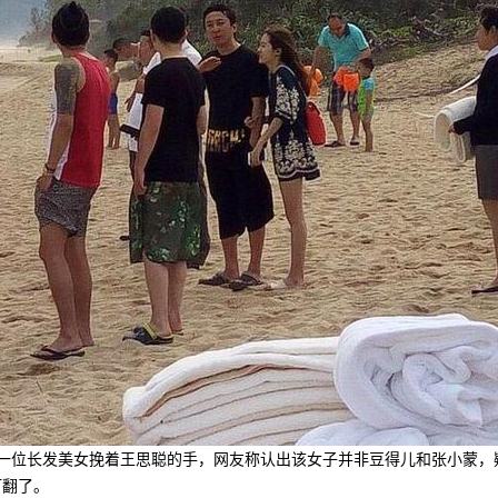
一位长发美女挽着王思聪的手，网友称认出该女子并非豆得儿和张小蒙，
翻了。