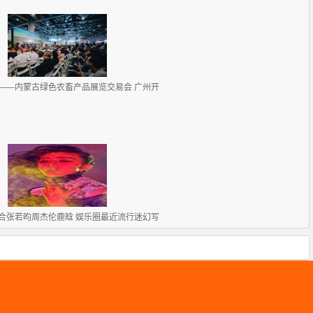
——内蒙古绿色农畜产品展览交易会 广州开
合张若昀周杰伦鹿晗 娱乐圈最近流行迷幻写