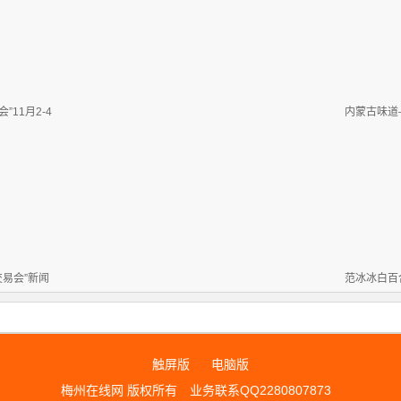
11月2-4
内蒙古味道
交易会”新闻
范冰冰白百
触屏版
电脑版
梅州在线网 版权所有
业务联系QQ2280807873