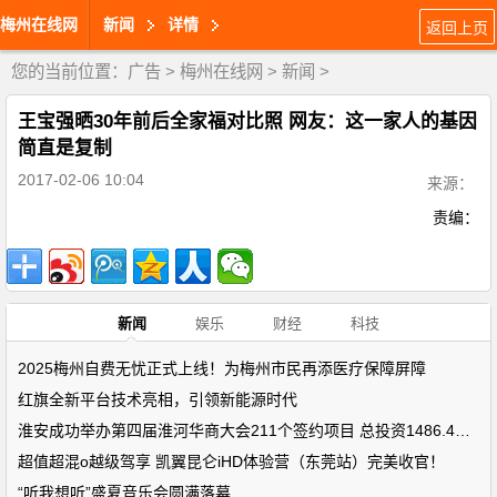
梅州在线网
新闻
详情
返回上页
您的当前位置：
广告
>
梅州在线网
>
新闻
>
王宝强晒30年前后全家福对比照 网友：这一家人的基因
简直是复制
2017-02-06 10:04
来源：
责编：
新闻
娱乐
财经
科技
2025梅州自费无忧正式上线！为梅州市民再添医疗保障屏障
红旗全新平台技术亮相，引领新能源时代
淮安成功举办第四届淮河华商大会211个签约项目 总投资1486.4亿元
超值超混o越级驾享 凯翼昆仑iHD体验营（东莞站）完美收官！
“听我想听”盛夏音乐会圆满落幕